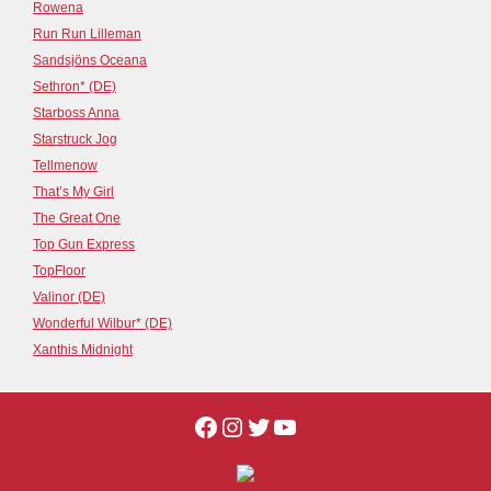
Rowena
Run Run Lilleman
Sandsjöns Oceana
Sethron* (DE)
Starboss Anna
Starstruck Jog
Tellmenow
That’s My Girl
The Great One
Top Gun Express
TopFloor
Valinor (DE)
Wonderful Wilbur* (DE)
Xanthis Midnight