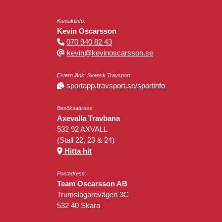
Kontaktinfo:
Kevin Oscarsson
070 940 82 43
kevin@kevinoscarsson.se
Extern länk: Svensk Travsport
sportapp.travsport.se/sportinfo
Besöksadress:
Axevalla Travbana
532 92 AXVALL
(Stall 22, 23 & 24)
Hitta hit
Postadress:
Team Oscarsson AB
Trumslagarevägen 3C
532 40 Skara