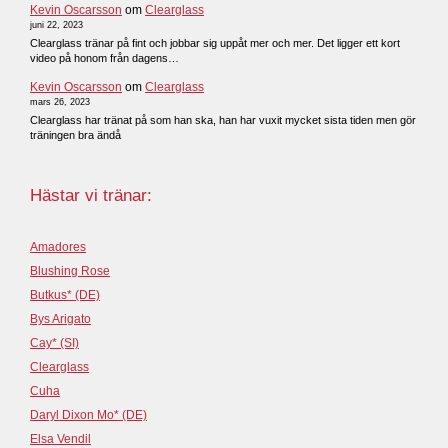
Kevin Oscarsson
om
Clearglass
juni 22, 2023
Clearglass tränar på fint och jobbar sig uppåt mer och mer. Det ligger ett kort
video på honom från dagens…
Kevin Oscarsson
om
Clearglass
mars 26, 2023
Clearglass har tränat på som han ska, han har vuxit mycket sista tiden men gör
träningen bra ändå
Hästar vi tränar:
Amadores
Blushing Rose
Butkus* (DE)
Bys Arigato
Cay* (SI)
Clearglass
Cuha
Daryl Dixon Mo* (DE)
Elsa Vendil