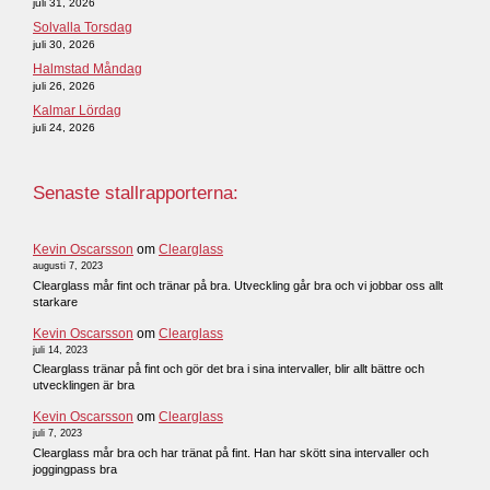
juli 31, 2026
Solvalla Torsdag
juli 30, 2026
Halmstad Måndag
juli 26, 2026
Kalmar Lördag
juli 24, 2026
Senaste stallrapporterna:
Kevin Oscarsson
om
Clearglass
augusti 7, 2023
Clearglass mår fint och tränar på bra. Utveckling går bra och vi jobbar oss allt
starkare
Kevin Oscarsson
om
Clearglass
juli 14, 2023
Clearglass tränar på fint och gör det bra i sina intervaller, blir allt bättre och
utvecklingen är bra
Kevin Oscarsson
om
Clearglass
juli 7, 2023
Clearglass mår bra och har tränat på fint. Han har skött sina intervaller och
joggingpass bra