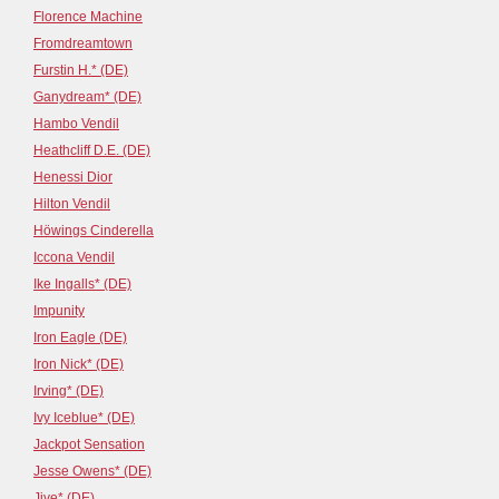
Florence Machine
Fromdreamtown
Furstin H.* (DE)
Ganydream* (DE)
Hambo Vendil
Heathcliff D.E. (DE)
Henessi Dior
Hilton Vendil
Höwings Cinderella
Iccona Vendil
Ike Ingalls* (DE)
Impunity
Iron Eagle (DE)
Iron Nick* (DE)
Irving* (DE)
Ivy Iceblue* (DE)
Jackpot Sensation
Jesse Owens* (DE)
Jive* (DE)