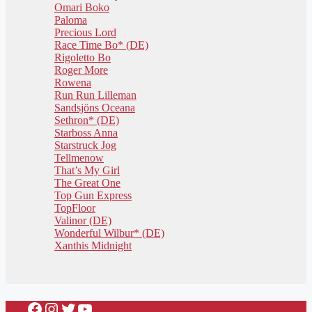
Omari Boko
Paloma
Precious Lord
Race Time Bo* (DE)
Rigoletto Bo
Roger More
Rowena
Run Run Lilleman
Sandsjöns Oceana
Sethron* (DE)
Starboss Anna
Starstruck Jog
Tellmenow
That’s My Girl
The Great One
Top Gun Express
TopFloor
Valinor (DE)
Wonderful Wilbur* (DE)
Xanthis Midnight
Facebook
Instagram
Twitter
YouTube