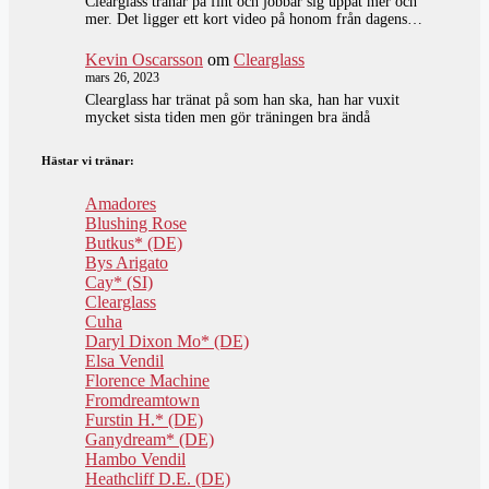
Clearglass tränar på fint och jobbar sig uppåt mer och
mer. Det ligger ett kort video på honom från dagens…
Kevin Oscarsson
om
Clearglass
mars 26, 2023
Clearglass har tränat på som han ska, han har vuxit
mycket sista tiden men gör träningen bra ändå
Hästar vi tränar:
Amadores
Blushing Rose
Butkus* (DE)
Bys Arigato
Cay* (SI)
Clearglass
Cuha
Daryl Dixon Mo* (DE)
Elsa Vendil
Florence Machine
Fromdreamtown
Furstin H.* (DE)
Ganydream* (DE)
Hambo Vendil
Heathcliff D.E. (DE)