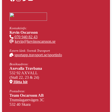
Kontaktinfo:
Kevin Oscarsson
070 940 82 43
kevin@kevinoscarsson.se
Extern länk: Svensk Travsport
sportapp.travsport.se/sportinfo
Besöksadress:
Axevalla Travbana
532 92 AXVALL
(Stall 22, 23 & 24)
Hitta hit
Postadress:
Team Oscarsson AB
Trumslagarevägen 3C
532 40 Skara