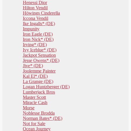
Henessi Dior
Hilton Vendil
Höwings Cinderella
Iccona Vendil
Ike Ingalls* (DE)
Impunity
Iron Eagle (DE)
Iron Nick* (DE)
Irving* (DE)
Ivy Iceblue* (DE)
Jackpot Sensation
Jesse Owens* (DE)
Jive* (DE)
Joolemme Painter
Kal El* (DE)
La Grange (DE)
Logan Huntzberger (DE)
Lumberjack Bros
Master Scott
Miracle Cash
Morse
Noblesse Brodda
Norman Bates* (DE)
Not for Sale
Ocean Journey