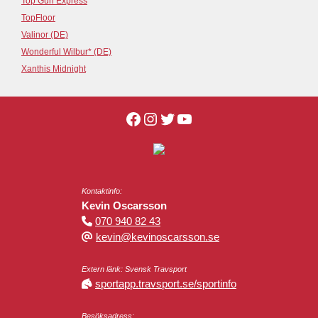
Top Gun Express
TopFloor
Valinor (DE)
Wonderful Wilbur* (DE)
Xanthis Midnight
Kontaktinfo:
Kevin Oscarsson
070 940 82 43
kevin@kevinoscarsson.se
Extern länk: Svensk Travsport
sportapp.travsport.se/sportinfo
Besöksadress: