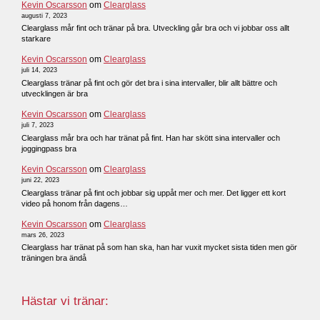
Kevin Oscarsson
om
Clearglass
augusti 7, 2023
Clearglass mår fint och tränar på bra. Utveckling går bra och vi jobbar oss allt
starkare
Kevin Oscarsson
om
Clearglass
juli 14, 2023
Clearglass tränar på fint och gör det bra i sina intervaller, blir allt bättre och
utvecklingen är bra
Kevin Oscarsson
om
Clearglass
juli 7, 2023
Clearglass mår bra och har tränat på fint. Han har skött sina intervaller och
joggingpass bra
Kevin Oscarsson
om
Clearglass
juni 22, 2023
Clearglass tränar på fint och jobbar sig uppåt mer och mer. Det ligger ett kort
video på honom från dagens…
Kevin Oscarsson
om
Clearglass
mars 26, 2023
Clearglass har tränat på som han ska, han har vuxit mycket sista tiden men gör
träningen bra ändå
Hästar vi tränar: