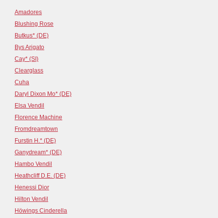
Amadores
Blushing Rose
Butkus* (DE)
Bys Arigato
Cay* (SI)
Clearglass
Cuha
Daryl Dixon Mo* (DE)
Elsa Vendil
Florence Machine
Fromdreamtown
Furstin H.* (DE)
Ganydream* (DE)
Hambo Vendil
Heathcliff D.E. (DE)
Henessi Dior
Hilton Vendil
Höwings Cinderella