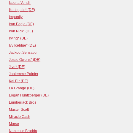
Iccona Vendil
Ike Ingalls* (DE)
Impunity
Iron Eagle (DE)
Iron Nick* (DE)
Irving* (DE)
Ivy Iceblue* (DE)
Jackpot Sensation
Jesse Owens* (DE)
Jive* (DE)
Joolemme Painter
Kal El* (DE)
La Grange (DE)
Logan Huntzberger (DE)
Lumberjack Bros
Master Scott
Miracle Cash
Morse
Noblesse Brodda