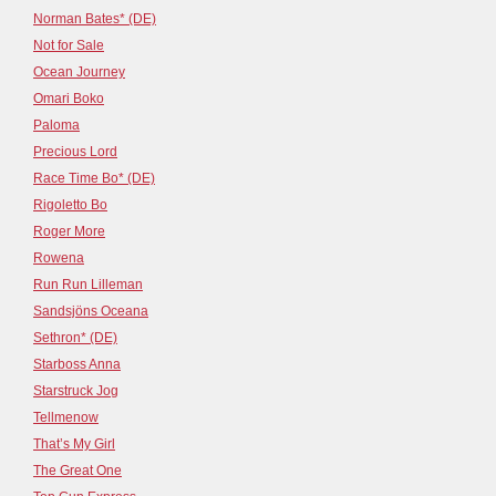
Norman Bates* (DE)
Not for Sale
Ocean Journey
Omari Boko
Paloma
Precious Lord
Race Time Bo* (DE)
Rigoletto Bo
Roger More
Rowena
Run Run Lilleman
Sandsjöns Oceana
Sethron* (DE)
Starboss Anna
Starstruck Jog
Tellmenow
That’s My Girl
The Great One