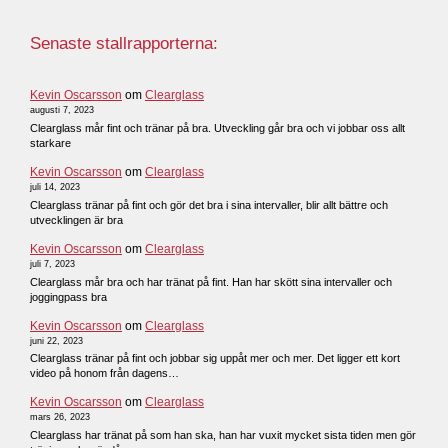
Senaste stallrapporterna:
Kevin Oscarsson
om
Clearglass
augusti 7, 2023
Clearglass mår fint och tränar på bra. Utveckling går bra och vi jobbar oss allt
starkare
Kevin Oscarsson
om
Clearglass
juli 14, 2023
Clearglass tränar på fint och gör det bra i sina intervaller, blir allt bättre och
utvecklingen är bra
Kevin Oscarsson
om
Clearglass
juli 7, 2023
Clearglass mår bra och har tränat på fint. Han har skött sina intervaller och
joggingpass bra
Kevin Oscarsson
om
Clearglass
juni 22, 2023
Clearglass tränar på fint och jobbar sig uppåt mer och mer. Det ligger ett kort
video på honom från dagens…
Kevin Oscarsson
om
Clearglass
mars 26, 2023
Clearglass har tränat på som han ska, han har vuxit mycket sista tiden men gör