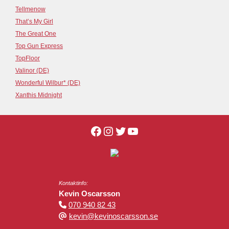
Tellmenow
That’s My Girl
The Great One
Top Gun Express
TopFloor
Valinor (DE)
Wonderful Wilbur* (DE)
Xanthis Midnight
Kontaktinfo:
Kevin Oscarsson
070 940 82 43
kevin@kevinoscarsson.se