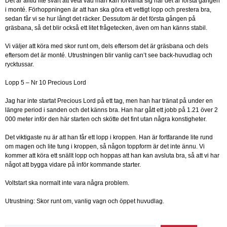
Det är alltid lite svårt att veta vad man kan förvänta sig när det är första gången
i monté. Förhoppningen är att han ska göra ett vettigt lopp och prestera bra,
sedan får vi se hur långt det räcker. Dessutom är det första gången på
gräsbana, så det blir också ett litet frågetecken, även om han känns stabil.
Vi väljer att köra med skor runt om, dels eftersom det är gräsbana och dels
eftersom det är monté. Utrustningen blir vanlig can’t see back-huvudlag och
rycktussar.
Lopp 5 – Nr 10 Precious Lord
Jag har inte startat Precious Lord på ett tag, men han har tränat på under en
längre period i sanden och det känns bra. Han har gått ett jobb på 1.21 över 2
000 meter inför den här starten och skötte det fint utan några konstigheter.
Det viktigaste nu är att han får ett lopp i kroppen. Han är fortfarande lite rund
om magen och lite tung i kroppen, så någon toppform är det inte ännu. Vi
kommer att köra ett snällt lopp och hoppas att han kan avsluta bra, så att vi har
något att bygga vidare på inför kommande starter.
Voltstart ska normalt inte vara några problem.
Utrustning: Skor runt om, vanlig vagn och öppet huvudlag.