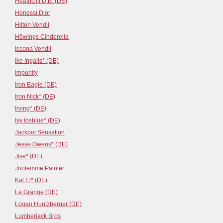
Heathcliff D.E. (DE)
Henessi Dior
Hilton Vendil
Höwings Cinderella
Iccona Vendil
Ike Ingalls* (DE)
Impunity
Iron Eagle (DE)
Iron Nick* (DE)
Irving* (DE)
Ivy Iceblue* (DE)
Jackpot Sensation
Jesse Owens* (DE)
Jive* (DE)
Joolemme Painter
Kal El* (DE)
La Grange (DE)
Logan Huntzberger (DE)
Lumberjack Bros