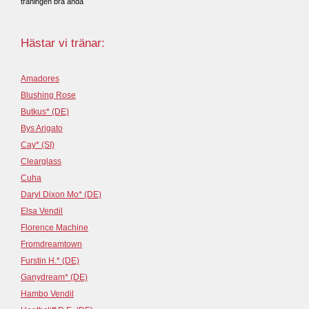
träningen bra ändå
Hästar vi tränar:
Amadores
Blushing Rose
Butkus* (DE)
Bys Arigato
Cay* (SI)
Clearglass
Cuha
Daryl Dixon Mo* (DE)
Elsa Vendil
Florence Machine
Fromdreamtown
Furstin H.* (DE)
Ganydream* (DE)
Hambo Vendil