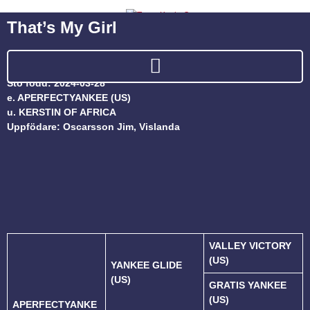
That’s My Girl
Sto född: 2024-03-28
e. APERFECTYANKEE (US)
u. KERSTIN OF AFRICA
Uppfödare: Oscarsson Jim, Vislanda
VALLEY VICTORY
(US)
YANKEE GLIDE
(US)
GRATIS YANKEE
(US)
APERFECTYANKE