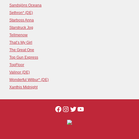
Sandsjöns Oceana
Sethron* (DE)
Starboss Anna
Starstruck Jog
Tellmenow
That’s My Girl
The Great One
Top Gun Express
TopFloor
Valinor (DE)
Wonderful Wilbur* (DE)
Xanthis Midnight