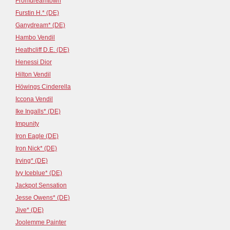
Fromdreamtown
Furstin H.* (DE)
Ganydream* (DE)
Hambo Vendil
Heathcliff D.E. (DE)
Henessi Dior
Hilton Vendil
Höwings Cinderella
Iccona Vendil
Ike Ingalls* (DE)
Impunity
Iron Eagle (DE)
Iron Nick* (DE)
Irving* (DE)
Ivy Iceblue* (DE)
Jackpot Sensation
Jesse Owens* (DE)
Jive* (DE)
Joolemme Painter