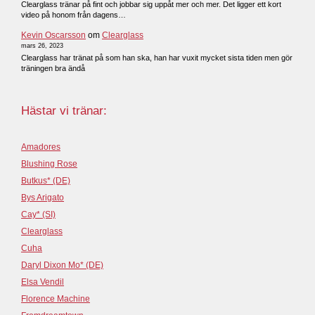
Clearglass tränar på fint och jobbar sig uppåt mer och mer. Det ligger ett kort
video på honom från dagens…
Kevin Oscarsson
om
Clearglass
mars 26, 2023
Clearglass har tränat på som han ska, han har vuxit mycket sista tiden men gör
träningen bra ändå
Hästar vi tränar:
Amadores
Blushing Rose
Butkus* (DE)
Bys Arigato
Cay* (SI)
Clearglass
Cuha
Daryl Dixon Mo* (DE)
Elsa Vendil
Florence Machine