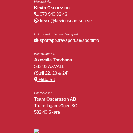
Kontaktinfo:
Kevin Oscarsson
070 940 82 43
kevin@kevinoscarsson.se
Extern länk: Svensk Travsport
sportapp.travsport.se/sportinfo
Besöksadress:
Axevalla Travbana
532 92 AXVALL
(Stall 22, 23 & 24)
Hitta hit
Postadress:
Team Oscarsson AB
Trumslagarevägen 3C
532 40 Skara