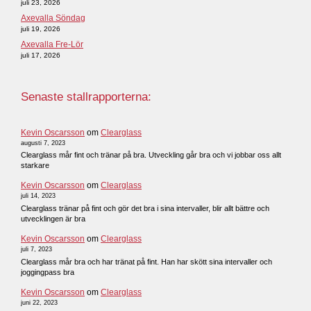
juli 23, 2026
Axevalla Söndag
juli 19, 2026
Axevalla Fre-Lör
juli 17, 2026
Senaste stallrapporterna:
Kevin Oscarsson
om
Clearglass
augusti 7, 2023
Clearglass mår fint och tränar på bra. Utveckling går bra och vi jobbar oss allt
starkare
Kevin Oscarsson
om
Clearglass
juli 14, 2023
Clearglass tränar på fint och gör det bra i sina intervaller, blir allt bättre och
utvecklingen är bra
Kevin Oscarsson
om
Clearglass
juli 7, 2023
Clearglass mår bra och har tränat på fint. Han har skött sina intervaller och
joggingpass bra
Kevin Oscarsson
om
Clearglass
juni 22, 2023