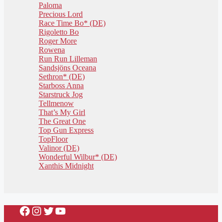
Paloma
Precious Lord
Race Time Bo* (DE)
Rigoletto Bo
Roger More
Rowena
Run Run Lilleman
Sandsjöns Oceana
Sethron* (DE)
Starboss Anna
Starstruck Jog
Tellmenow
That’s My Girl
The Great One
Top Gun Express
TopFloor
Valinor (DE)
Wonderful Wilbur* (DE)
Xanthis Midnight
Facebook
Instagram
Twitter
YouTube