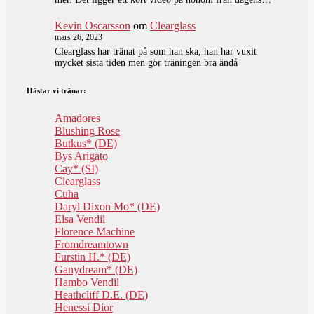
Kevin Oscarsson
om
Clearglass
mars 26, 2023
Clearglass har tränat på som han ska, han har vuxit
mycket sista tiden men gör träningen bra ändå
Hästar vi tränar:
Amadores
Blushing Rose
Butkus* (DE)
Bys Arigato
Cay* (SI)
Clearglass
Cuha
Daryl Dixon Mo* (DE)
Elsa Vendil
Florence Machine
Fromdreamtown
Furstin H.* (DE)
Ganydream* (DE)
Hambo Vendil
Heathcliff D.E. (DE)
Henessi Dior