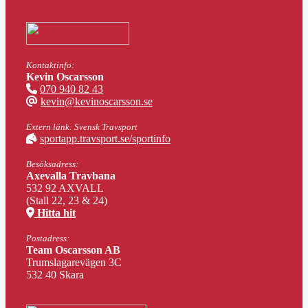
Kontaktinfo:
Kevin Oscarsson
070 940 82 43
kevin@kevinoscarsson.se
Extern länk: Svensk Travsport
sportapp.travsport.se/sportinfo
Besöksadress:
Axevalla Travbana
532 92 AXVALL
(Stall 22, 23 & 24)
Hitta hit
Postadress:
Team Oscarsson AB
Trumslagarevägen 3C
532 40 Skara