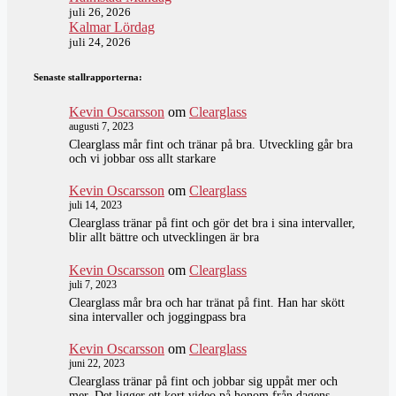
juli 26, 2026
Kalmar Lördag
juli 24, 2026
Senaste stallrapporterna:
Kevin Oscarsson
om
Clearglass
augusti 7, 2023
Clearglass mår fint och tränar på bra. Utveckling går bra
och vi jobbar oss allt starkare
Kevin Oscarsson
om
Clearglass
juli 14, 2023
Clearglass tränar på fint och gör det bra i sina intervaller,
blir allt bättre och utvecklingen är bra
Kevin Oscarsson
om
Clearglass
juli 7, 2023
Clearglass mår bra och har tränat på fint. Han har skött
sina intervaller och joggingpass bra
Kevin Oscarsson
om
Clearglass
juni 22, 2023
Clearglass tränar på fint och jobbar sig uppåt mer och
mer. Det ligger ett kort video på honom från dagens…