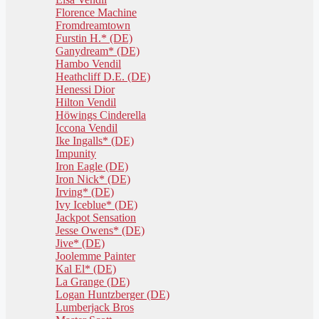
Florence Machine
Fromdreamtown
Furstin H.* (DE)
Ganydream* (DE)
Hambo Vendil
Heathcliff D.E. (DE)
Henessi Dior
Hilton Vendil
Höwings Cinderella
Iccona Vendil
Ike Ingalls* (DE)
Impunity
Iron Eagle (DE)
Iron Nick* (DE)
Irving* (DE)
Ivy Iceblue* (DE)
Jackpot Sensation
Jesse Owens* (DE)
Jive* (DE)
Joolemme Painter
Kal El* (DE)
La Grange (DE)
Logan Huntzberger (DE)
Lumberjack Bros