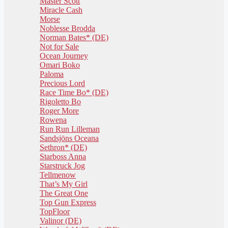
Master Scott
Miracle Cash
Morse
Noblesse Brodda
Norman Bates* (DE)
Not for Sale
Ocean Journey
Omari Boko
Paloma
Precious Lord
Race Time Bo* (DE)
Rigoletto Bo
Roger More
Rowena
Run Run Lilleman
Sandsjöns Oceana
Sethron* (DE)
Starboss Anna
Starstruck Jog
Tellmenow
That’s My Girl
The Great One
Top Gun Express
TopFloor
Valinor (DE)