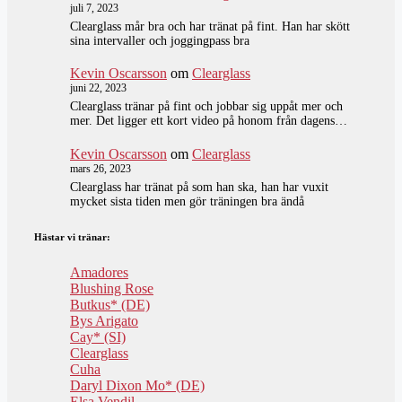
juli 7, 2023
Clearglass mår bra och har tränat på fint. Han har skött
sina intervaller och joggingpass bra
Kevin Oscarsson
om
Clearglass
juni 22, 2023
Clearglass tränar på fint och jobbar sig uppåt mer och
mer. Det ligger ett kort video på honom från dagens…
Kevin Oscarsson
om
Clearglass
mars 26, 2023
Clearglass har tränat på som han ska, han har vuxit
mycket sista tiden men gör träningen bra ändå
Hästar vi tränar:
Amadores
Blushing Rose
Butkus* (DE)
Bys Arigato
Cay* (SI)
Clearglass
Cuha
Daryl Dixon Mo* (DE)
Elsa Vendil