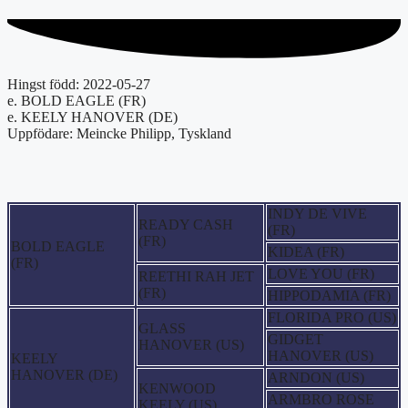
Hingst född: 2022-05-27
e. BOLD EAGLE (FR)
e. KEELY HANOVER (DE)
Uppfödare: Meincke Philipp, Tyskland
INDY DE VIVE
READY CASH
(FR)
(FR)
BOLD EAGLE
KIDEA (FR)
(FR)
LOVE YOU (FR)
REETHI RAH JET
(FR)
HIPPODAMIA (FR)
FLORIDA PRO (US)
GLASS
GIDGET
HANOVER (US)
HANOVER (US)
KEELY
HANOVER (DE)
ARNDON (US)
KENWOOD
ARMBRO ROSE
KEELY (US)