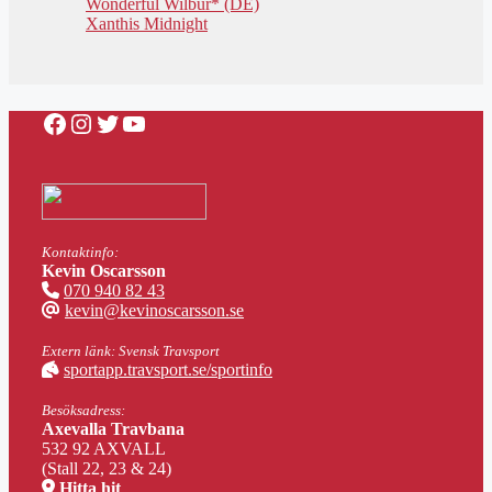
Wonderful Wilbur* (DE)
Xanthis Midnight
Facebook
Instagram
Twitter
YouTube
Kontaktinfo:
Kevin Oscarsson
070 940 82 43
kevin@kevinoscarsson.se
Extern länk: Svensk Travsport
sportapp.travsport.se/sportinfo
Besöksadress:
Axevalla Travbana
532 92 AXVALL
(Stall 22, 23 & 24)
Hitta hit