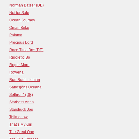
Norman Bates* (DE)
Not for Sale
Ocean Journey
Omari Boko
Paloma
Precious Lord
Race Time Bo* (DE)
Rigoletto Bo
Roger More
Rowena
Run Run Lilleman
Sandsjöns Oceana
Sethron* (DE)
Starboss Anna
Starstruck Jog
Tellmenow
That’s My Girl
The Great One