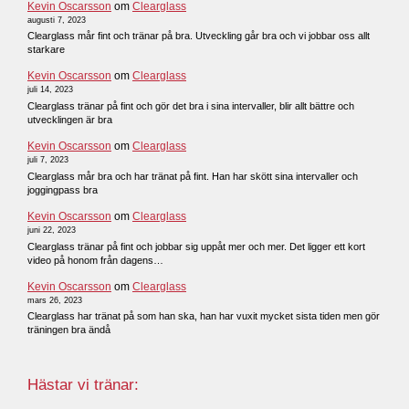
Kevin Oscarsson
om
Clearglass
augusti 7, 2023
Clearglass mår fint och tränar på bra. Utveckling går bra och vi jobbar oss allt
starkare
Kevin Oscarsson
om
Clearglass
juli 14, 2023
Clearglass tränar på fint och gör det bra i sina intervaller, blir allt bättre och
utvecklingen är bra
Kevin Oscarsson
om
Clearglass
juli 7, 2023
Clearglass mår bra och har tränat på fint. Han har skött sina intervaller och
joggingpass bra
Kevin Oscarsson
om
Clearglass
juni 22, 2023
Clearglass tränar på fint och jobbar sig uppåt mer och mer. Det ligger ett kort
video på honom från dagens…
Kevin Oscarsson
om
Clearglass
mars 26, 2023
Clearglass har tränat på som han ska, han har vuxit mycket sista tiden men gör
träningen bra ändå
Hästar vi tränar: