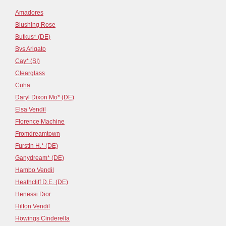
Amadores
Blushing Rose
Butkus* (DE)
Bys Arigato
Cay* (SI)
Clearglass
Cuha
Daryl Dixon Mo* (DE)
Elsa Vendil
Florence Machine
Fromdreamtown
Furstin H.* (DE)
Ganydream* (DE)
Hambo Vendil
Heathcliff D.E. (DE)
Henessi Dior
Hilton Vendil
Höwings Cinderella