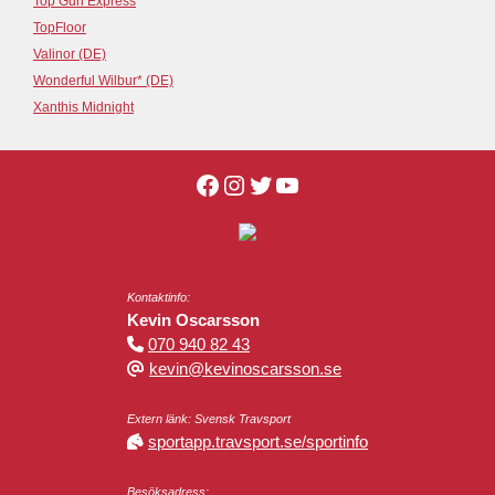
Top Gun Express
TopFloor
Valinor (DE)
Wonderful Wilbur* (DE)
Xanthis Midnight
Kontaktinfo:
Kevin Oscarsson
070 940 82 43
kevin@kevinoscarsson.se
Extern länk: Svensk Travsport
sportapp.travsport.se/sportinfo
Besöksadress: