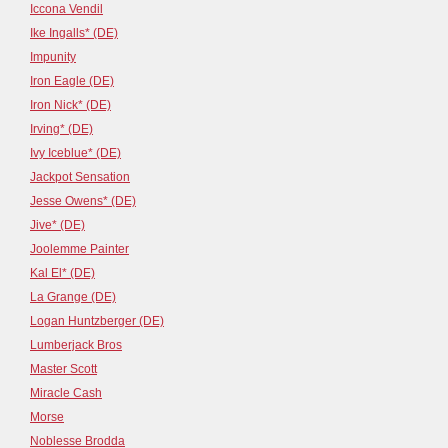
Iccona Vendil
Ike Ingalls* (DE)
Impunity
Iron Eagle (DE)
Iron Nick* (DE)
Irving* (DE)
Ivy Iceblue* (DE)
Jackpot Sensation
Jesse Owens* (DE)
Jive* (DE)
Joolemme Painter
Kal El* (DE)
La Grange (DE)
Logan Huntzberger (DE)
Lumberjack Bros
Master Scott
Miracle Cash
Morse
Noblesse Brodda