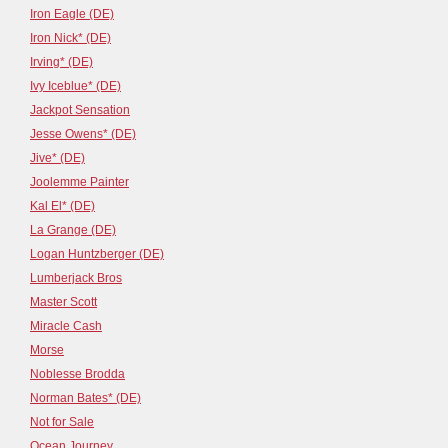
Iron Eagle (DE)
Iron Nick* (DE)
Irving* (DE)
Ivy Iceblue* (DE)
Jackpot Sensation
Jesse Owens* (DE)
Jive* (DE)
Joolemme Painter
Kal El* (DE)
La Grange (DE)
Logan Huntzberger (DE)
Lumberjack Bros
Master Scott
Miracle Cash
Morse
Noblesse Brodda
Norman Bates* (DE)
Not for Sale
Ocean Journey