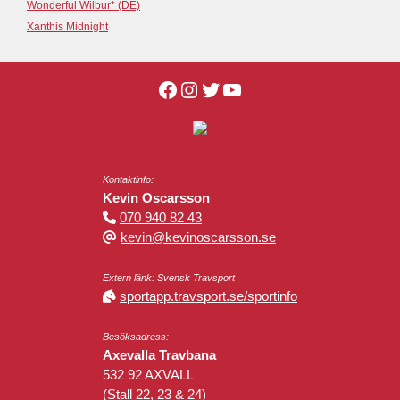
Wonderful Wilbur* (DE)
Xanthis Midnight
Kontaktinfo:
Kevin Oscarsson
070 940 82 43
kevin@kevinoscarsson.se
Extern länk: Svensk Travsport
sportapp.travsport.se/sportinfo
Besöksadress:
Axevalla Travbana
532 92 AXVALL
(Stall 22, 23 & 24)