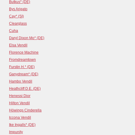
Butkus* (DE)
Bys Arigato
Cay* (SI)
Clearglass
Cuha
Daryl Dixon Mo* (DE)
Elsa Vendil
Florence Machine
Fromdreamtown
Furstin H.* (DE)
Ganydream* (DE)
Hambo Vendil
Heathcliff D.E. (DE)
Henessi Dior
Hilton Vendil
Höwings Cinderella
Iccona Vendil
Ike Ingalls* (DE)
Impunity