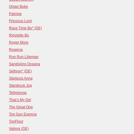
Omari Boko
Paloma
Precious Lord
Race Time Bo* (DE)
Rigoletto Bo
Roger More
Rowena
Run Run Lilleman
Sandsjöns Oceana
Sethron* (DE)
Starboss Anna
Starstruck Jog
Tellmenow
That’s My Girl
The Great One
Top Gun Express
TopFloor
Valinor (DE)