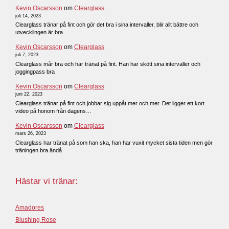
Kevin Oscarsson
om
Clearglass
juli 14, 2023
Clearglass tränar på fint och gör det bra i sina intervaller, blir allt bättre och
utvecklingen är bra
Kevin Oscarsson
om
Clearglass
juli 7, 2023
Clearglass mår bra och har tränat på fint. Han har skött sina intervaller och
joggingpass bra
Kevin Oscarsson
om
Clearglass
juni 22, 2023
Clearglass tränar på fint och jobbar sig uppåt mer och mer. Det ligger ett kort
video på honom från dagens…
Kevin Oscarsson
om
Clearglass
mars 26, 2023
Clearglass har tränat på som han ska, han har vuxit mycket sista tiden men gör
träningen bra ändå
Hästar vi tränar:
Amadores
Blushing Rose