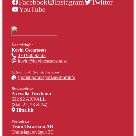
Facebook
Instagram
Twitter
YouTube
Kontaktinfo:
Kevin Oscarsson
070 940 82 43
kevin@kevinoscarsson.se
Extern länk: Svensk Travsport
sportapp.travsport.se/sportinfo
Besöksadress:
Axevalla Travbana
532 92 AXVALL
(Stall 22, 23 & 24)
Hitta hit
Postadress:
Team Oscarsson AB
Trumslagarevägen 3C