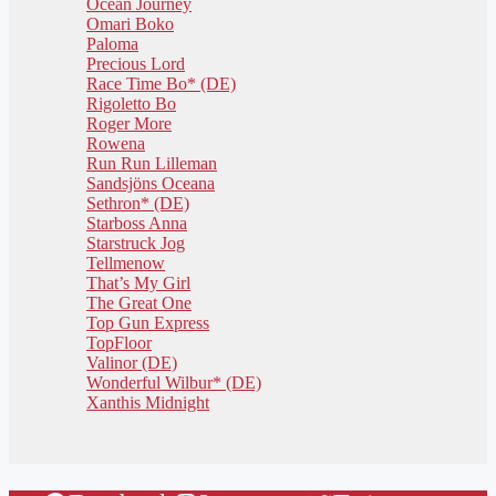
Ocean Journey
Omari Boko
Paloma
Precious Lord
Race Time Bo* (DE)
Rigoletto Bo
Roger More
Rowena
Run Run Lilleman
Sandsjöns Oceana
Sethron* (DE)
Starboss Anna
Starstruck Jog
Tellmenow
That’s My Girl
The Great One
Top Gun Express
TopFloor
Valinor (DE)
Wonderful Wilbur* (DE)
Xanthis Midnight