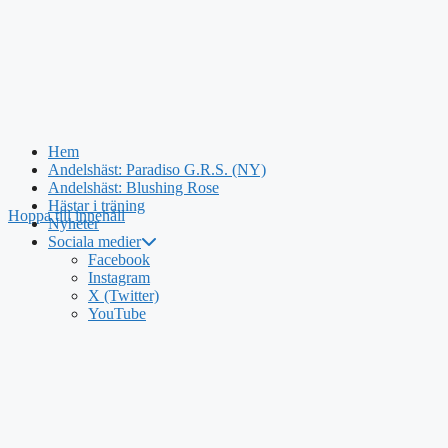
Hem
Andelshäst: Paradiso G.R.S. (NY)
Andelshäst: Blushing Rose
Hästar i träning
Hoppa till innehåll
Nyheter
Sociala medier
Facebook
Instagram
X (Twitter)
YouTube