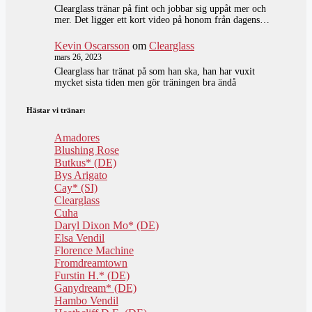
Clearglass tränar på fint och jobbar sig uppåt mer och
mer. Det ligger ett kort video på honom från dagens…
Kevin Oscarsson
om
Clearglass
mars 26, 2023
Clearglass har tränat på som han ska, han har vuxit
mycket sista tiden men gör träningen bra ändå
Hästar vi tränar:
Amadores
Blushing Rose
Butkus* (DE)
Bys Arigato
Cay* (SI)
Clearglass
Cuha
Daryl Dixon Mo* (DE)
Elsa Vendil
Florence Machine
Fromdreamtown
Furstin H.* (DE)
Ganydream* (DE)
Hambo Vendil