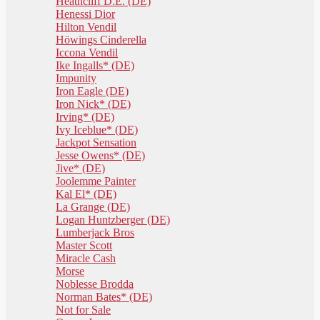
Heathcliff D.E. (DE)
Henessi Dior
Hilton Vendil
Höwings Cinderella
Iccona Vendil
Ike Ingalls* (DE)
Impunity
Iron Eagle (DE)
Iron Nick* (DE)
Irving* (DE)
Ivy Iceblue* (DE)
Jackpot Sensation
Jesse Owens* (DE)
Jive* (DE)
Joolemme Painter
Kal El* (DE)
La Grange (DE)
Logan Huntzberger (DE)
Lumberjack Bros
Master Scott
Miracle Cash
Morse
Noblesse Brodda
Norman Bates* (DE)
Not for Sale