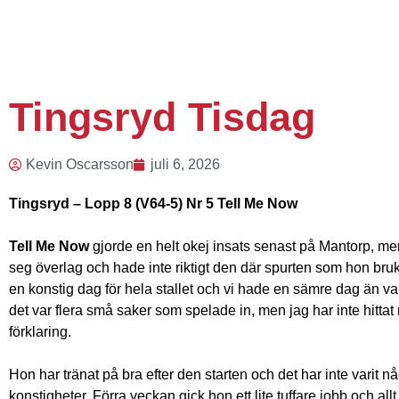
Tingsryd Tisdag
Kevin Oscarsson
juli 6, 2026
Tingsryd – Lopp 8 (V64-5) Nr 5 Tell Me Now
Tell Me Now
gjorde en helt okej insats senast på Mantorp, men
seg överlag och hade inte riktigt den där spurten som hon bruk
en konstig dag för hela stallet och vi hade en sämre dag än vanl
det var flera små saker som spelade in, men jag har inte hittat
förklaring.
Hon har tränat på bra efter den starten och det har inte varit n
konstigheter. Förra veckan gick hon ett lite tuffare jobb och all