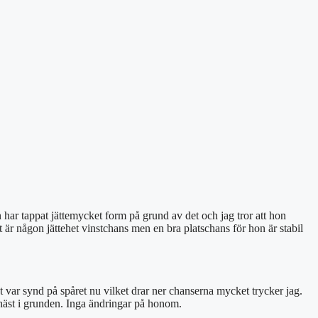
on har tappat jättemycket form på grund av det och jag tror att hon
t är någon jättehet vinstchans men en bra platschans för hon är stabil
var synd på spåret nu vilket drar ner chanserna mycket trycker jag.
a häst i grunden. Inga ändringar på honom.