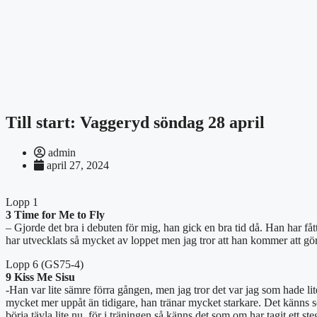
Till start: Vaggeryd söndag 28 april
admin
april 27, 2024
Lopp 1
3 Time for Me to Fly
– Gjorde det bra i debuten för mig, han gick en bra tid då. Han har fåt
har utvecklats så mycket av loppet men jag tror att han kommer att gör
Lopp 6 (GS75-4)
9 Kiss Me Sisu
-Han var lite sämre förra gången, men jag tror det var jag som hade li
mycket mer uppåt än tidigare, han tränar mycket starkare. Det känns so
börja tävla lite nu, för i träningen så känns det som om har tagit ett st