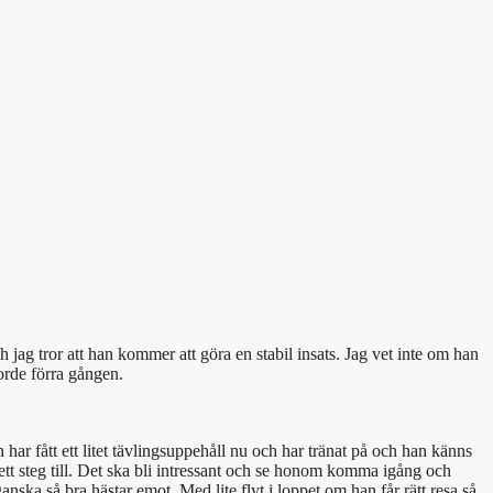
 jag tror att han kommer att göra en stabil insats. Jag vet inte om han
orde förra gången.
ar fått ett litet tävlingsuppehåll nu och har tränat på och han känns
ett steg till. Det ska bli intressant och se honom komma igång och
ganska så bra hästar emot. Med lite flyt i loppet om han får rätt resa så