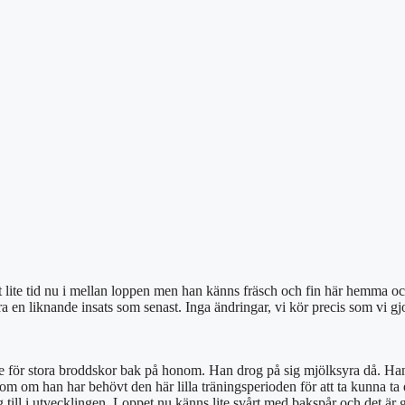
t lite tid nu i mellan loppen men han känns fräsch och fin här hemma och
a en liknande insats som senast. Inga ändringar, vi kör precis som vi gj
te för stora broddskor bak på honom. Han drog på sig mjölksyra då. Han h
m om han har behövt den här lilla träningsperioden för att ta kunna ta 
eg till i utvecklingen. Loppet nu känns lite svårt med bakspår och det är 