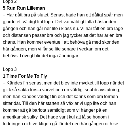
Lopp 2
5 Run Run Lilleman
– Har gått bra på slutet. Senast hade han ett dåligt spår men
gjorde ett väldigt fint lopp. Det var väldigt tuffa hästar den
gången och han går ner lite i klass nu. Vi har fått en bra läge
och distansen passar bra och jag tycker att det här är en bra
chans. Han kommer eventuell att behöva gå med skor den
här gången, men vi får se lite senare i veckan om det
behövs. I övrigt blir det inga ändringar.
Lopp 3
1 Time For Me To Fly
– Kändes fin senast men det blev inte mycket till lopp när det
gick så sakta första varvet och en väldigt snabb avslutning,
men han kändes väldigt fin och det känns som om formen
sitter där. Till den här starten så växlar vi upp lite och han
kommer att gå barfota samtidigt som vi hänger på en
amerikansk sulky. Det hade varit kul att få se honom i
ledningen och verkligen gå för det den här gången och se