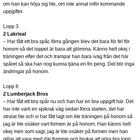
om han kan höja sig lite, om inte annat inför kommande
uppgifter.
Lopp 3
2 Lakrisal
– Har fått ett bra spår, förra gången blev det bara för fel för
honom så det loppet är bara att glömma. Känns helt okej i
träningen efter det och trampar han bara iväg från det här
spåret så ska han nog kunna tjäna en fin peng. Det blir inga
ändringar på honom.
Lopp 6
2 Lumberjack Bros
– Har fått ett bra spår nu och han har en bra uppgift här. Det
har inte varit en spikrak väg sedan förra starten, det har
strulat lite och vi har fått lagt om lite träningen på honom så
jag är lite osäker vart formen är på honom. Han känns helt
okej men som sagt, jag är lite osäker på formen men han
gillar att vara med där framme och brukar att göra bra lopp