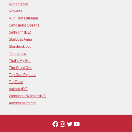
Roger More
Rowena
Run Run Lilleman
Sandsjöns Oceana
Sethron* (DE)
Starboss Anna
Starstruck Jog
Tellmenow
That’s My Girl
The Great One
Top Gun Express
TopFloor
Valinor (DE)
Wonderful Wilbur* (DE)
Xanthis Midnight