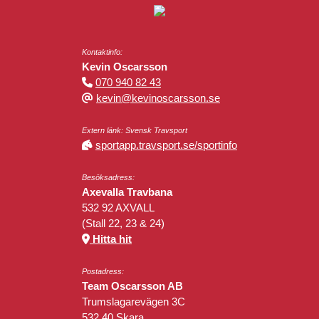
Kontaktinfo:
Kevin Oscarsson
070 940 82 43
kevin@kevinoscarsson.se
Extern länk: Svensk Travsport
sportapp.travsport.se/sportinfo
Besöksadress:
Axevalla Travbana
532 92 AXVALL
(Stall 22, 23 & 24)
Hitta hit
Postadress:
Team Oscarsson AB
Trumslagarevägen 3C
532 40 Skara