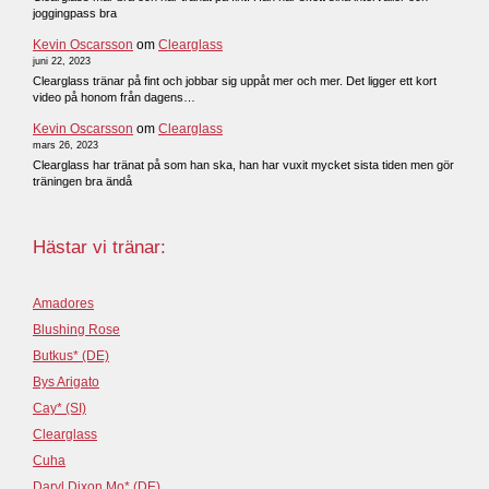
joggingpass bra
Kevin Oscarsson
om
Clearglass
juni 22, 2023
Clearglass tränar på fint och jobbar sig uppåt mer och mer. Det ligger ett kort
video på honom från dagens…
Kevin Oscarsson
om
Clearglass
mars 26, 2023
Clearglass har tränat på som han ska, han har vuxit mycket sista tiden men gör
träningen bra ändå
Hästar vi tränar:
Amadores
Blushing Rose
Butkus* (DE)
Bys Arigato
Cay* (SI)
Clearglass
Cuha
Daryl Dixon Mo* (DE)