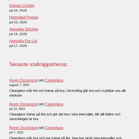
Kalmar Lördag
juli 24, 2026
Halmstad Fredag
juli 23, 2026
Axevalla Söndag
juli 19, 2026
Axevalla Fre-Lör
juli 17, 2026
Senaste stallrapporterna:
Kevin Oscarsson
om
Clearglass
augusti 7, 2023
Clearglass mår fint och tränar på bra. Utveckling går bra och vi jobbar oss allt
starkare
Kevin Oscarsson
om
Clearglass
juli 14, 2023
Clearglass tränar på fint och gör det bra i sina intervaller, blir allt bättre och
utvecklingen är bra
Kevin Oscarsson
om
Clearglass
juli 7, 2023
Clearglass mår bra och har tränat på fint. Han har skött sina intervaller och