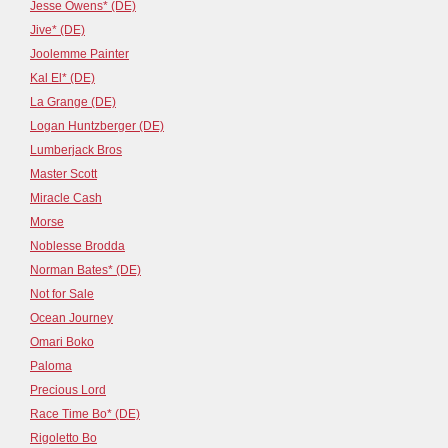
Jesse Owens* (DE)
Jive* (DE)
Joolemme Painter
Kal El* (DE)
La Grange (DE)
Logan Huntzberger (DE)
Lumberjack Bros
Master Scott
Miracle Cash
Morse
Noblesse Brodda
Norman Bates* (DE)
Not for Sale
Ocean Journey
Omari Boko
Paloma
Precious Lord
Race Time Bo* (DE)
Rigoletto Bo