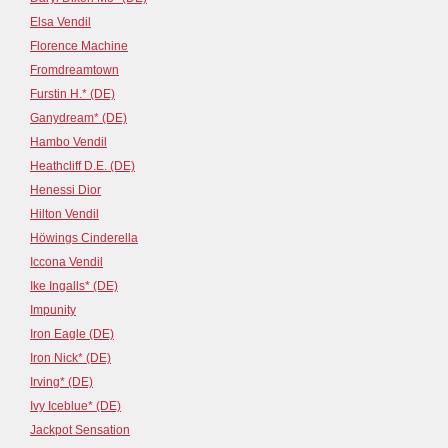
Elsa Vendil
Florence Machine
Fromdreamtown
Furstin H.* (DE)
Ganydream* (DE)
Hambo Vendil
Heathcliff D.E. (DE)
Henessi Dior
Hilton Vendil
Höwings Cinderella
Iccona Vendil
Ike Ingalls* (DE)
Impunity
Iron Eagle (DE)
Iron Nick* (DE)
Irving* (DE)
Ivy Iceblue* (DE)
Jackpot Sensation