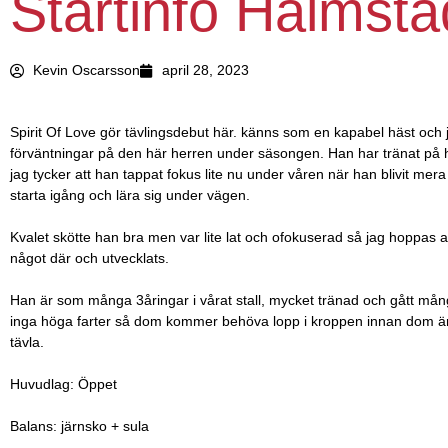
Startinfo Halmsta
Kevin Oscarsson
april 28, 2023
Spirit Of Love gör tävlingsdebut här. känns som en kapabel häst och 
förväntningar på den här herren under säsongen. Han har tränat på 
jag tycker att han tappat fokus lite nu under våren när han blivit mera
starta igång och lära sig under vägen.
Kvalet skötte han bra men var lite lat och ofokuserad så jag hoppas a
något där och utvecklats.
Han är som många 3åringar i vårat stall, mycket tränad och gått mån
inga höga farter så dom kommer behöva lopp i kroppen innan dom är r
tävla.
Huvudlag: Öppet
Balans: järnsko + sula