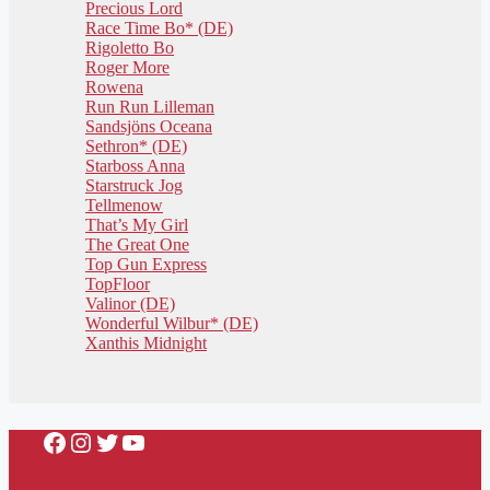
Precious Lord
Race Time Bo* (DE)
Rigoletto Bo
Roger More
Rowena
Run Run Lilleman
Sandsjöns Oceana
Sethron* (DE)
Starboss Anna
Starstruck Jog
Tellmenow
That’s My Girl
The Great One
Top Gun Express
TopFloor
Valinor (DE)
Wonderful Wilbur* (DE)
Xanthis Midnight
Facebook
Instagram
Twitter
YouTube