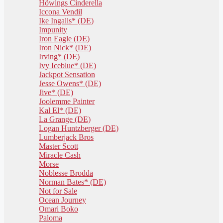
Höwings Cinderella
Iccona Vendil
Ike Ingalls* (DE)
Impunity
Iron Eagle (DE)
Iron Nick* (DE)
Irving* (DE)
Ivy Iceblue* (DE)
Jackpot Sensation
Jesse Owens* (DE)
Jive* (DE)
Joolemme Painter
Kal El* (DE)
La Grange (DE)
Logan Huntzberger (DE)
Lumberjack Bros
Master Scott
Miracle Cash
Morse
Noblesse Brodda
Norman Bates* (DE)
Not for Sale
Ocean Journey
Omari Boko
Paloma