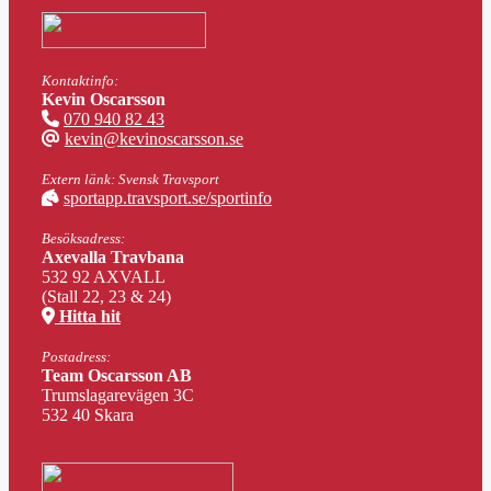
Kontaktinfo:
Kevin Oscarsson
070 940 82 43
kevin@kevinoscarsson.se
Extern länk: Svensk Travsport
sportapp.travsport.se/sportinfo
Besöksadress:
Axevalla Travbana
532 92 AXVALL
(Stall 22, 23 & 24)
Hitta hit
Postadress:
Team Oscarsson AB
Trumslagarevägen 3C
532 40 Skara