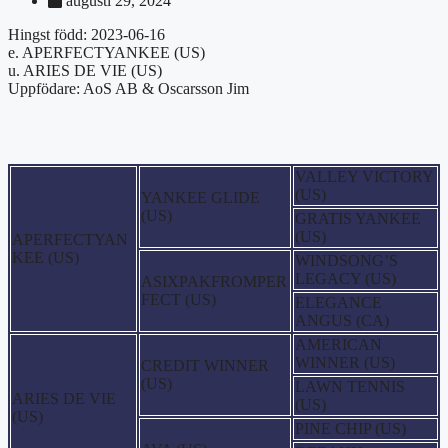
augusti 29, 2024
Hingst född: 2023-06-16
e. APERFECTYANKEE (US)
u. ARIES DE VIE (US)
Uppfödare: AoS AB & Oscarsson Jim
VALLEY VICTORY
(US)
YANKEE GLIDE
(US)
GRATIS YANKEE
(US)
APERFECTYAN
KEE (US)
WINDSONG’S
LEGACY (US)
ASIXPAKFROMPER
FECT (US)
ELEGANCE
ANGUS (CA)
AMERICAN
WINNER (US)
CREDIT WINNER
(US)
LAWN TENNIS
ARIES DE VIE
(US)
(US)
PINE CHIP (US)