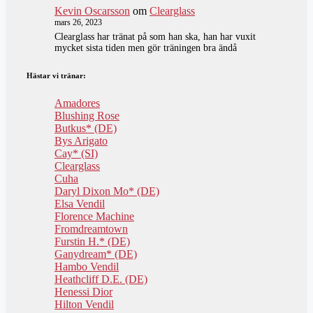
Kevin Oscarsson
om
Clearglass
mars 26, 2023
Clearglass har tränat på som han ska, han har vuxit
mycket sista tiden men gör träningen bra ändå
Hästar vi tränar:
Amadores
Blushing Rose
Butkus* (DE)
Bys Arigato
Cay* (SI)
Clearglass
Cuha
Daryl Dixon Mo* (DE)
Elsa Vendil
Florence Machine
Fromdreamtown
Furstin H.* (DE)
Ganydream* (DE)
Hambo Vendil
Heathcliff D.E. (DE)
Henessi Dior
Hilton Vendil