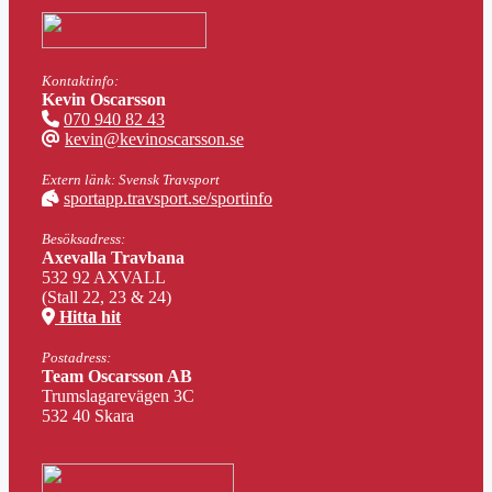
Kontaktinfo:
Kevin Oscarsson
070 940 82 43
kevin@kevinoscarsson.se
Extern länk: Svensk Travsport
sportapp.travsport.se/sportinfo
Besöksadress:
Axevalla Travbana
532 92 AXVALL
(Stall 22, 23 & 24)
Hitta hit
Postadress:
Team Oscarsson AB
Trumslagarevägen 3C
532 40 Skara