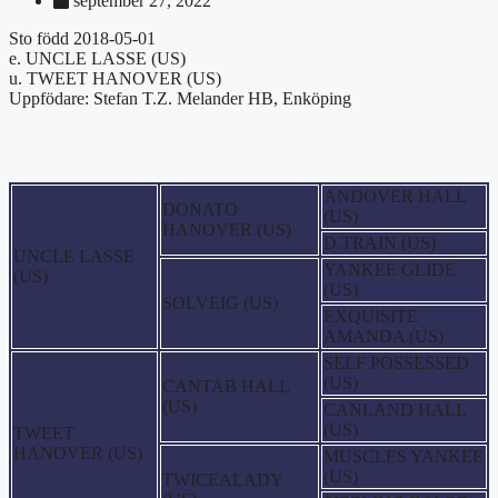
september 27, 2022
Sto född 2018-05-01
e. UNCLE LASSE (US)
u. TWEET HANOVER (US)
Uppfödare: Stefan T.Z. Melander HB, Enköping
ANDOVER HALL
DONATO
(US)
HANOVER (US)
D.TRAIN (US)
UNCLE LASSE
YANKEE GLIDE
(US)
(US)
SOLVEIG (US)
EXQUISITE
AMANDA (US)
SELF POSSESSED
(US)
CANTAB HALL
(US)
CANLAND HALL
(US)
TWEET
HANOVER (US)
MUSCLES YANKEE
(US)
TWICEALADY