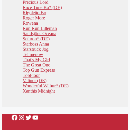
Precious Lord
Race Time Bo* (DE)
Rigoletto Bo
Roger More
Rowena
Run Run Lilleman
Sandsjöns Oceana
Sethron* (DE)
Starboss Anna
Starstruck Jog
Tellmenow
That’s My Girl
The Great One
Top Gun Express
TopFloor
Valinor (DE)
Wonderful Wilbur* (DE)
Xanthis Midnight
Facebook
Instagram
Twitter
YouTube