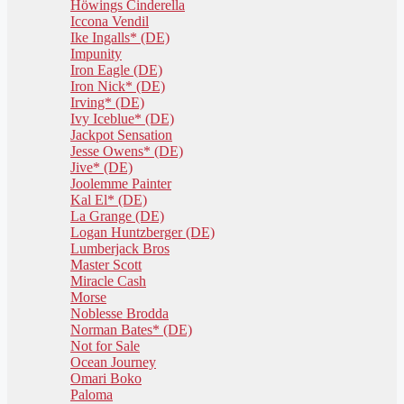
Höwings Cinderella
Iccona Vendil
Ike Ingalls* (DE)
Impunity
Iron Eagle (DE)
Iron Nick* (DE)
Irving* (DE)
Ivy Iceblue* (DE)
Jackpot Sensation
Jesse Owens* (DE)
Jive* (DE)
Joolemme Painter
Kal El* (DE)
La Grange (DE)
Logan Huntzberger (DE)
Lumberjack Bros
Master Scott
Miracle Cash
Morse
Noblesse Brodda
Norman Bates* (DE)
Not for Sale
Ocean Journey
Omari Boko
Paloma