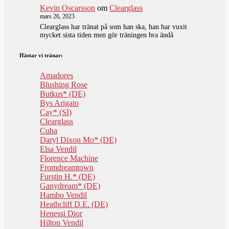
Kevin Oscarsson
om
Clearglass
mars 26, 2023
Clearglass har tränat på som han ska, han har vuxit
mycket sista tiden men gör träningen bra ändå
Hästar vi tränar:
Amadores
Blushing Rose
Butkus* (DE)
Bys Arigato
Cay* (SI)
Clearglass
Cuha
Daryl Dixon Mo* (DE)
Elsa Vendil
Florence Machine
Fromdreamtown
Furstin H.* (DE)
Ganydream* (DE)
Hambo Vendil
Heathcliff D.E. (DE)
Henessi Dior
Hilton Vendil