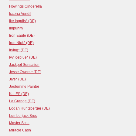
Höwings Cinderella
Iccona Vendil
Ike Ingalls* (DE)
Impunity
Iron Eagle (DE)
Iron Nick* (DE)
Irving* (DE)
Ivy Iceblue* (DE)
Jackpot Sensation
Jesse Owens* (DE)
Jive* (DE)
Joolemme Painter
Kal El* (DE)
La Grange (DE)
Logan Huntzberger (DE)
Lumberjack Bros
Master Scott
Miracle Cash