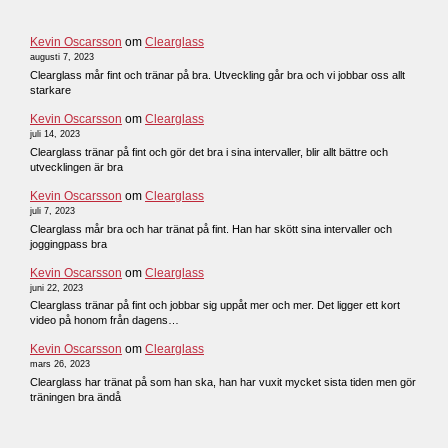
Kevin Oscarsson
om
Clearglass
augusti 7, 2023
Clearglass mår fint och tränar på bra. Utveckling går bra och vi jobbar oss allt
starkare
Kevin Oscarsson
om
Clearglass
juli 14, 2023
Clearglass tränar på fint och gör det bra i sina intervaller, blir allt bättre och
utvecklingen är bra
Kevin Oscarsson
om
Clearglass
juli 7, 2023
Clearglass mår bra och har tränat på fint. Han har skött sina intervaller och
joggingpass bra
Kevin Oscarsson
om
Clearglass
juni 22, 2023
Clearglass tränar på fint och jobbar sig uppåt mer och mer. Det ligger ett kort
video på honom från dagens…
Kevin Oscarsson
om
Clearglass
mars 26, 2023
Clearglass har tränat på som han ska, han har vuxit mycket sista tiden men gör
träningen bra ändå