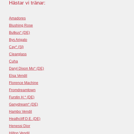
Hästar vi tränar:
Amadores
Blushing Rose
Butkus* (DE)
Bys Arigato
Cay* (SI)
Clearglass
Cuha
Daryl Dixon Mo* (DE)
Elsa Vendil
Florence Machine
Fromdreamtown
Furstin H.* (DE)
Ganydream* (DE)
Hambo Vendil
Heathcliff D.E. (DE)
Henessi Dior
Hilton Vendil