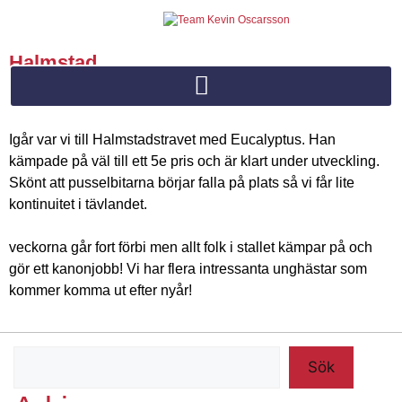
Halmstad
Kevin Oscarsson
november 8, 2022
Igår var vi till Halmstadstravet med Eucalyptus. Han
kämpade på väl till ett 5e pris och är klart under utveckling.
Skönt att pusselbitarna börjar falla på plats så vi får lite
kontinuitet i tävlandet.
veckorna går fort förbi men allt folk i stallet kämpar på och
gör ett kanonjobb! Vi har flera intressanta unghästar som
kommer komma ut efter nyår!
Sök