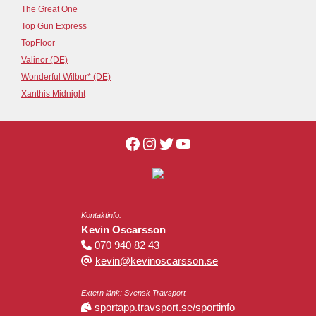
The Great One
Top Gun Express
TopFloor
Valinor (DE)
Wonderful Wilbur* (DE)
Xanthis Midnight
Kontaktinfo:
Kevin Oscarsson
070 940 82 43
kevin@kevinoscarsson.se
Extern länk: Svensk Travsport
sportapp.travsport.se/sportinfo