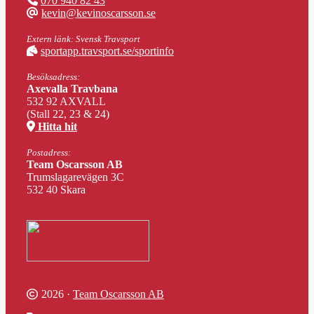
070 940 82 43
kevin@kevinoscarsson.se
Extern länk: Svensk Travsport
sportapp.travsport.se/sportinfo
Besöksadress:
Axevalla Travbana
532 92 AXVALL
(Stall 22, 23 & 24)
Hitta hit
Postadress:
Team Oscarsson AB
Trumslagarevägen 3C
532 40 Skara
2026 ·
Team Oscarsson AB