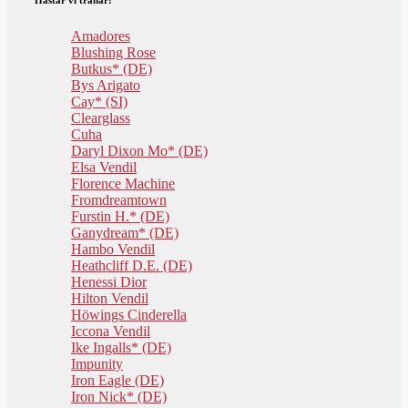
Amadores
Blushing Rose
Butkus* (DE)
Bys Arigato
Cay* (SI)
Clearglass
Cuha
Daryl Dixon Mo* (DE)
Elsa Vendil
Florence Machine
Fromdreamtown
Furstin H.* (DE)
Ganydream* (DE)
Hambo Vendil
Heathcliff D.E. (DE)
Henessi Dior
Hilton Vendil
Höwings Cinderella
Iccona Vendil
Ike Ingalls* (DE)
Impunity
Iron Eagle (DE)
Iron Nick* (DE)