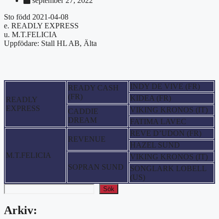
september 27, 2022
Sto född 2021-04-08
e. READLY EXPRESS
u. M.T.FELICIA
Uppfödare: Stall HL AB, Älta
INDY DE VIVE (FR)
READY CASH
(FR)
KIDEA (FR)
READLY
EXPRESS
VIKING KRONOS (IT)
CADDIE
DREAM
FATIMA LAVEC
REVE D’UDON (FR)
REVENUE
HAZEL SUND
M.T.FELICIA
VIKING KRONOS (IT)
SOPRAN SUND
SONGLARK LOBELL
(US)
Sök
Arkiv: