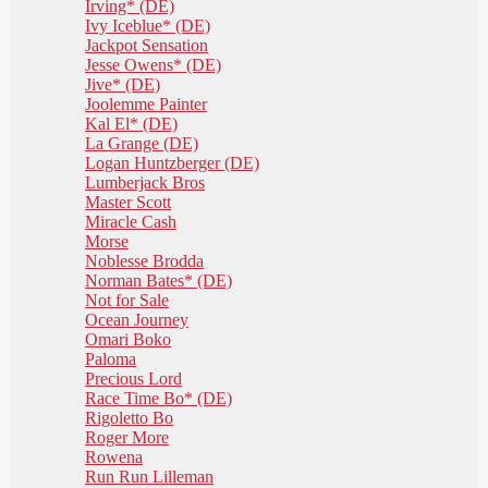
Irving* (DE)
Ivy Iceblue* (DE)
Jackpot Sensation
Jesse Owens* (DE)
Jive* (DE)
Joolemme Painter
Kal El* (DE)
La Grange (DE)
Logan Huntzberger (DE)
Lumberjack Bros
Master Scott
Miracle Cash
Morse
Noblesse Brodda
Norman Bates* (DE)
Not for Sale
Ocean Journey
Omari Boko
Paloma
Precious Lord
Race Time Bo* (DE)
Rigoletto Bo
Roger More
Rowena
Run Run Lilleman