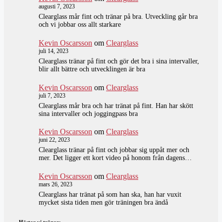
augusti 7, 2023
Clearglass mår fint och tränar på bra. Utveckling går bra
och vi jobbar oss allt starkare
Kevin Oscarsson
om
Clearglass
juli 14, 2023
Clearglass tränar på fint och gör det bra i sina intervaller,
blir allt bättre och utvecklingen är bra
Kevin Oscarsson
om
Clearglass
juli 7, 2023
Clearglass mår bra och har tränat på fint. Han har skött
sina intervaller och joggingpass bra
Kevin Oscarsson
om
Clearglass
juni 22, 2023
Clearglass tränar på fint och jobbar sig uppåt mer och
mer. Det ligger ett kort video på honom från dagens…
Kevin Oscarsson
om
Clearglass
mars 26, 2023
Clearglass har tränat på som han ska, han har vuxit
mycket sista tiden men gör träningen bra ändå
Hästar vi tränar: