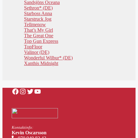
Sandsjöns Oceana
Sethron* (DE)
Starboss Anna
Starstruck Jog
Tellmenow
That’s My Girl
The Great One
Top Gun Express
TopFloor
Valinor (DE)
Wonderful Wilbur* (DE)
Xanthis Midnight
Facebook
Instagram
Twitter
YouTube
Kontaktinfo:
Kevin Oscarsson