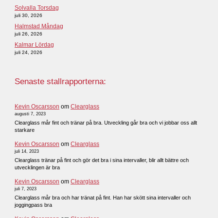
Solvalla Torsdag
juli 30, 2026
Halmstad Måndag
juli 26, 2026
Kalmar Lördag
juli 24, 2026
Senaste stallrapporterna:
Kevin Oscarsson
om
Clearglass
augusti 7, 2023
Clearglass mår fint och tränar på bra. Utveckling går bra och vi jobbar oss allt
starkare
Kevin Oscarsson
om
Clearglass
juli 14, 2023
Clearglass tränar på fint och gör det bra i sina intervaller, blir allt bättre och
utvecklingen är bra
Kevin Oscarsson
om
Clearglass
juli 7, 2023
Clearglass mår bra och har tränat på fint. Han har skött sina intervaller och
joggingpass bra