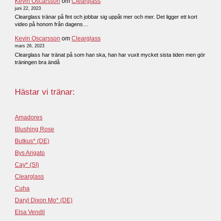
Kevin Oscarsson
om
Clearglass
juni 22, 2023
Clearglass tränar på fint och jobbar sig uppåt mer och mer. Det ligger ett kort
video på honom från dagens…
Kevin Oscarsson
om
Clearglass
mars 26, 2023
Clearglass har tränat på som han ska, han har vuxit mycket sista tiden men gör
träningen bra ändå
Hästar vi tränar:
Amadores
Blushing Rose
Butkus* (DE)
Bys Arigato
Cay* (SI)
Clearglass
Cuha
Daryl Dixon Mo* (DE)
Elsa Vendil