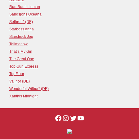
Run Run Lilleman
Sandsjöns Oceana
Sethron* (DE)
Starboss Anna
Starstruck Jog
Tellmenow
That’s My Girl
The Great One
Top Gun Express
TopFloor
Valinor (DE)
Wonderful Wilbur* (DE)
Xanthis Midnight