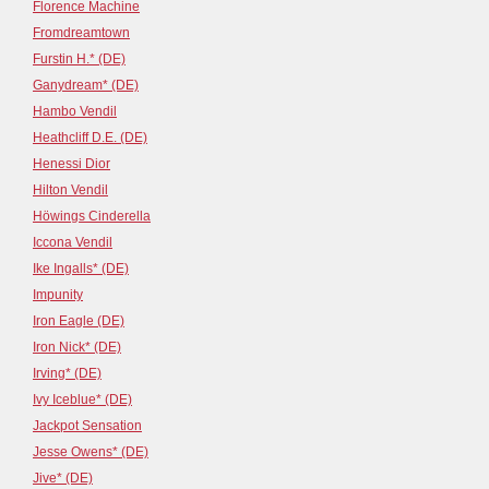
Florence Machine
Fromdreamtown
Furstin H.* (DE)
Ganydream* (DE)
Hambo Vendil
Heathcliff D.E. (DE)
Henessi Dior
Hilton Vendil
Höwings Cinderella
Iccona Vendil
Ike Ingalls* (DE)
Impunity
Iron Eagle (DE)
Iron Nick* (DE)
Irving* (DE)
Ivy Iceblue* (DE)
Jackpot Sensation
Jesse Owens* (DE)
Jive* (DE)