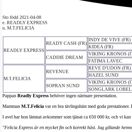
Sto född 2021-04-08
e. READLY EXPRESS
u. M.T.FELICIA
INDY DE VIVE (FR)
READY CASH (FR)
KIDEA (FR)
READLY EXPRESS
VIKING KRONOS (I
CADDIE DREAM
FATIMA LAVEC
REVE D'UDON (FR)
REVENUE
HAZEL SUND
M.T.FELICIA
VIKING KRONOS (I
SOPRAN SUND
SONGLARK LOBELL
Pappan
Readly Express
behöver ingen närmare presentation.
Mamman
M.T.Felicia
var en bra tävlingshäst med goda prestationer.
I avel har hon lämnat avkommer som tjänat ca 650 000 kr, och vi kan
"Felicia Express är en mycket fin och korrekt häst. Jag gillande henn