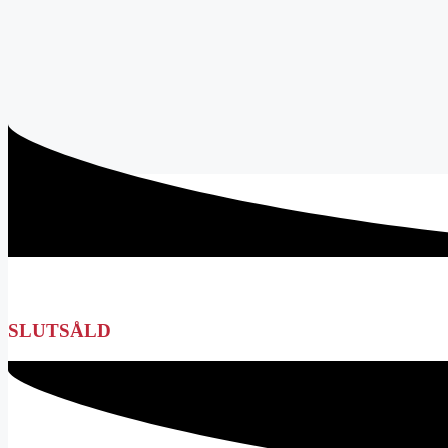
Andelshäst: Felicia Express
SLUTSÅLD